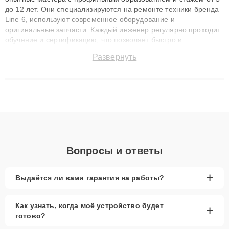
до 12 лет. Они специализируются на ремонте техники бренда
Line 6, используют современное оборудование и
оригинальные запчасти. Каждый инженер регулярно проходит
обучение и сертификацию, что позволяет быстро и
точноdiagnostikировать поломки и восстанавливать технику с
Развернуть
сохранением гарантии до 3 лет. Наши мастера решают
сложные случаи: от замены матриц и материнских плат до
ремонта после залития и восстановления данных. Благодаря
высокой квалификации и ответственному подходу клиенты
получают быстрый, качественный ремонт и понятные
объяснения по результатам диагностики.
Вопросы и ответы
+
Выдаётся ли вами гарантия на работы?
Как узнать, когда моё устройство будет
+
готово?