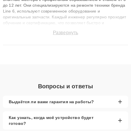
до 12 лет. Они специализируются на ремонте техники бренда
Line 6, используют современное оборудование и
оригинальные запчасти. Каждый инженер регулярно проходит
обучение и сертификацию, что позволяет быстро и
точноdiagnostikировать поломки и восстанавливать технику с
Развернуть
сохранением гарантии до 3 лет. Наши мастера решают
сложные случаи: от замены матриц и материнских плат до
ремонта после залития и восстановления данных. Благодаря
высокой квалификации и ответственному подходу клиенты
получают быстрый, качественный ремонт и понятные
объяснения по результатам диагностики.
Вопросы и ответы
+
Выдаётся ли вами гарантия на работы?
Как узнать, когда моё устройство будет
+
готово?